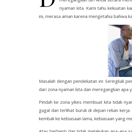
nyaman kita. Kami tahu kekuatan ka
ini, merasa aman karena mengetahui bahwa ka
Masalah dengan pendekatan ini: Seringkali pe
dari zona nyaman kita dan meregangkan apa ya
Pindah ke zona yikes membuat kita tidak nya
gagal dan terlihat buruk di depan rekan kerja
kembali ke kebiasaan lama, kebiasaan yang 
Atau berhenti dan tidak melakukan apa-apa sa