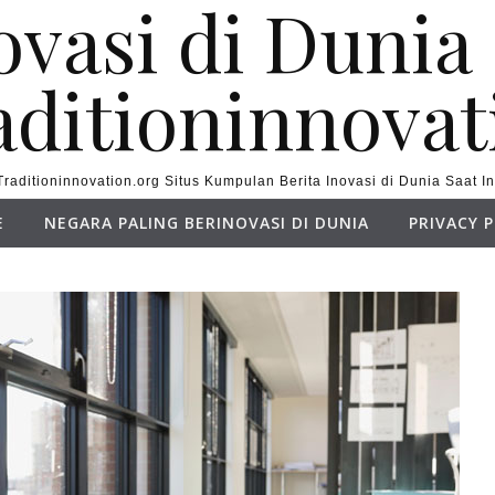
ovasi di Dunia 
aditioninnovat
Traditioninnovation.org Situs Kumpulan Berita Inovasi di Dunia Saat In
E
NEGARA PALING BERINOVASI DI DUNIA
PRIVACY P