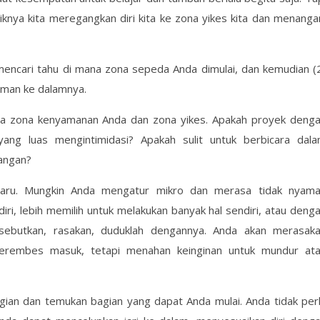
liknya kita meregangkan diri kita ke zona yikes kita dan menanga
 mencari tahu di mana zona sepeda Anda dimulai, dan kemudian (
aman ke dalamnya.
ara zona kenyamanan Anda dan zona yikes. Apakah proyek deng
ng luas mengintimidasi? Apakah sulit untuk berbicara dal
angan?
baru. Mungkin Anda mengatur mikro dan merasa tidak nyam
i, lebih memilih untuk melakukan banyak hal sendiri, atau deng
sebutkan, rasakan, duduklah dengannya. Anda akan merasak
merembes masuk, tetapi menahan keinginan untuk mundur at
gian dan temukan bagian yang dapat Anda mulai. Anda tidak per