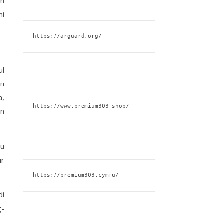
an
ni
https://arguard.org/
ul
an
a,
https://www.premium303.shop/
an
au
ur
https://premium303.cymru/
di
g-