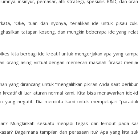
mnya: insinyur, pemasar, ahli strategi, spesialis R&D, dan ora
kata, “Oke, tuan dan nyonya, teriakkan ide untuk pisau cuk
nghasilkan tatapan kosong, dan mungkin beberapa ide yang relat
 yikes kita berbagi ide kreatif untuk mengerjakan apa yang tamp
gan orang asing virtual dengan memecah masalah firasat menja
han yang dirancang untuk “mengalihkan pikiran Anda saat berlibur
eatif di luar aturan normal kami. Kita bisa menawarkan ide-i
eman yang negatif. Dia meminta kami untuk mempelajari “parado
man? Mungkinkah sesuatu menjadi tegas dan lembut pada sa
sar? Bagaimana tampilan dan perasaan itu? Apa yang kita su