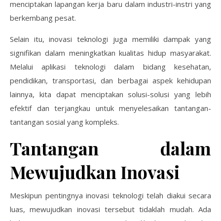
menciptakan lapangan kerja baru dalam industri-instri yang
berkembang pesat.
Selain itu, inovasi teknologi juga memiliki dampak yang
signifikan dalam meningkatkan kualitas hidup masyarakat.
Melalui aplikasi teknologi dalam bidang kesehatan,
pendidikan, transportasi, dan berbagai aspek kehidupan
lainnya, kita dapat menciptakan solusi-solusi yang lebih
efektif dan terjangkau untuk menyelesaikan tantangan-
tantangan sosial yang kompleks.
Tantangan dalam
Mewujudkan Inovasi
Meskipun pentingnya inovasi teknologi telah diakui secara
luas, mewujudkan inovasi tersebut tidaklah mudah. Ada