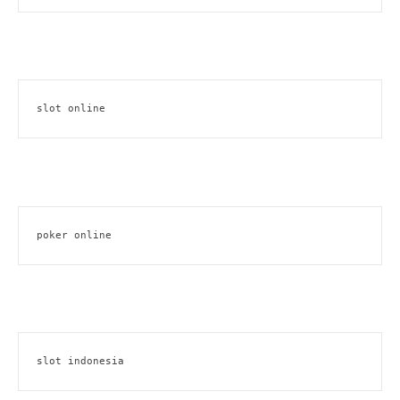
slot online
poker online
slot indonesia