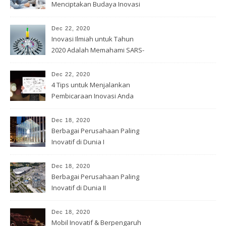
Menciptakan Budaya Inovasi
Dec 22, 2020
Inovasi Ilmiah untuk Tahun
2020 Adalah Memahami SARS-
Cov -2
Dec 22, 2020
4 Tips untuk Menjalankan
Pembicaraan Inovasi Anda
Dec 18, 2020
Berbagai Perusahaan Paling
Inovatif di Dunia I
Dec 18, 2020
Berbagai Perusahaan Paling
Inovatif di Dunia II
Dec 18, 2020
Mobil Inovatif & Berpengaruh