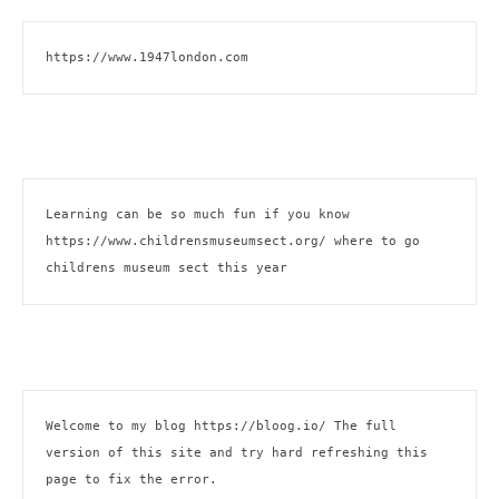
https://www.1947london.com
Learning can be so much fun if you know 
https://www.childrensmuseumsect.org/
 where to go 
childrens museum sect this year
Welcome to my blog 
https://bloog.io/
 The full 
version of this site and try hard refreshing this 
page to fix the error.