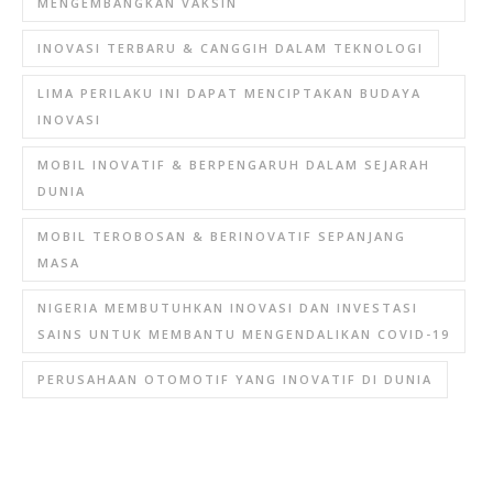
MENGEMBANGKAN VAKSIN
INOVASI TERBARU & CANGGIH DALAM TEKNOLOGI
LIMA PERILAKU INI DAPAT MENCIPTAKAN BUDAYA
INOVASI
MOBIL INOVATIF & BERPENGARUH DALAM SEJARAH
DUNIA
MOBIL TEROBOSAN & BERINOVATIF SEPANJANG
MASA
NIGERIA MEMBUTUHKAN INOVASI DAN INVESTASI
SAINS UNTUK MEMBANTU MENGENDALIKAN COVID-19
PERUSAHAAN OTOMOTIF YANG INOVATIF DI DUNIA