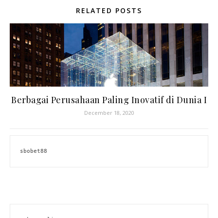
RELATED POSTS
Berbagai Perusahaan Paling Inovatif di Dunia I
December 18, 2020
sbobet88