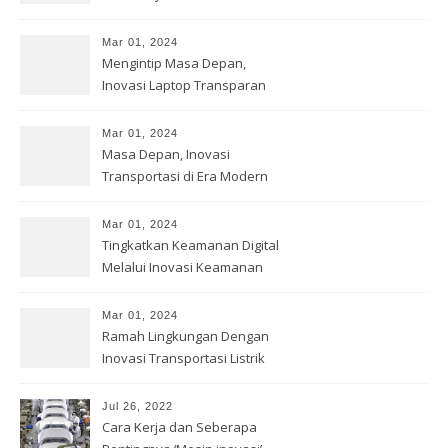
Mar 01, 2024
Mengintip Masa Depan,
Inovasi Laptop Transparan
Mar 01, 2024
Masa Depan, Inovasi
Transportasi di Era Modern
Mar 01, 2024
Tingkatkan Keamanan Digital
Melalui Inovasi Keamanan
Cyber
Mar 01, 2024
Ramah Lingkungan Dengan
Inovasi Transportasi Listrik
Jul 26, 2022
Cara Kerja dan Seberapa