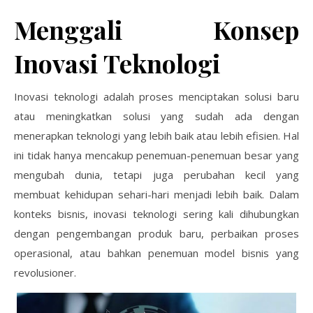
Menggali Konsep
Inovasi Teknologi
Inovasi teknologi adalah proses menciptakan solusi baru
atau meningkatkan solusi yang sudah ada dengan
menerapkan teknologi yang lebih baik atau lebih efisien. Hal
ini tidak hanya mencakup penemuan-penemuan besar yang
mengubah dunia, tetapi juga perubahan kecil yang
membuat kehidupan sehari-hari menjadi lebih baik. Dalam
konteks bisnis, inovasi teknologi sering kali dihubungkan
dengan pengembangan produk baru, perbaikan proses
operasional, atau bahkan penemuan model bisnis yang
revolusioner.