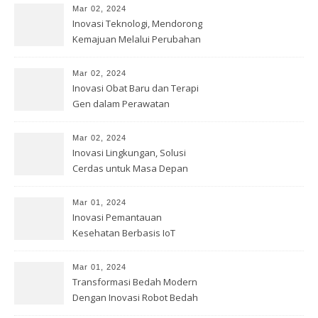
Mar 02, 2024
Inovasi Teknologi, Mendorong
Kemajuan Melalui Perubahan
Mar 02, 2024
Inovasi Obat Baru dan Terapi
Gen dalam Perawatan
Kesehatan
Mar 02, 2024
Inovasi Lingkungan, Solusi
Cerdas untuk Masa Depan
Bumi
Mar 01, 2024
Inovasi Pemantauan
Kesehatan Berbasis IoT
Mar 01, 2024
Transformasi Bedah Modern
Dengan Inovasi Robot Bedah