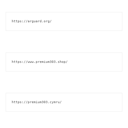
https://arguard.org/
https://www.premium303.shop/
https://premium303.cymru/