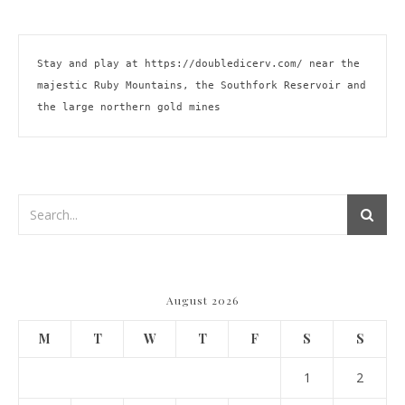
Stay and play at 
https://doubledicerv.com/
 near the 
majestic Ruby Mountains, the Southfork Reservoir and 
the large northern gold mines
August 2026
M
T
W
T
F
S
S
1
2