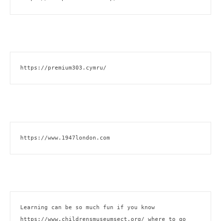
https://premium303.cymru/
https://www.1947london.com
Learning can be so much fun if you know 
https://www.childrensmuseumsect.org/
 where to go 