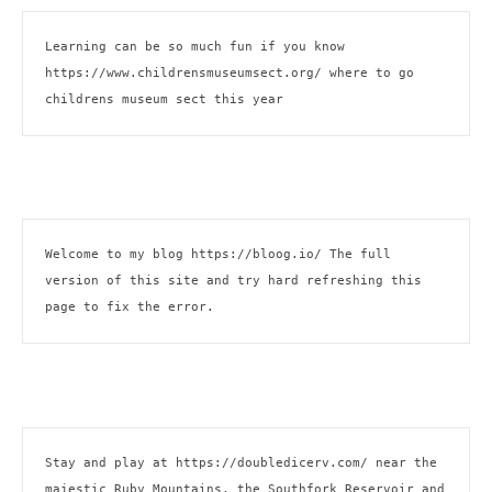
Learning can be so much fun if you know 
https://www.childrensmuseumsect.org/
 where to go 
childrens museum sect this year
Welcome to my blog 
https://bloog.io/
 The full 
version of this site and try hard refreshing this 
page to fix the error.
Stay and play at 
https://doubledicerv.com/
 near the 
majestic Ruby Mountains, the Southfork Reservoir and 