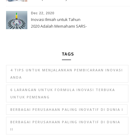
Dec 22, 2020
Inovasi Ilmiah untuk Tahun
2020 Adalah Memahami SARS-
Cov -2
TAGS
4 TIPS UNTUK MENJALANKAN PEMBICARAAN INOVASI
ANDA
6 LARANGAN UNTUK FORMULA INOVASI TERBUKA
UNTUK PEMENANG
BERBAGAI PERUSAHAAN PALING INOVATIF DI DUNIA I
BERBAGAI PERUSAHAAN PALING INOVATIF DI DUNIA
II