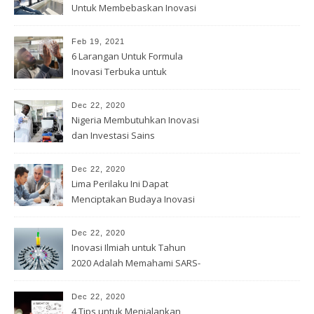
Untuk Membebaskan Inovasi
Anda
Feb 19, 2021
6 Larangan Untuk Formula
Inovasi Terbuka untuk
Pemenang
Dec 22, 2020
Nigeria Membutuhkan Inovasi
dan Investasi Sains
Dec 22, 2020
Lima Perilaku Ini Dapat
Menciptakan Budaya Inovasi
Dec 22, 2020
Inovasi Ilmiah untuk Tahun
2020 Adalah Memahami SARS-
Cov -2
Dec 22, 2020
4 Tips untuk Menjalankan