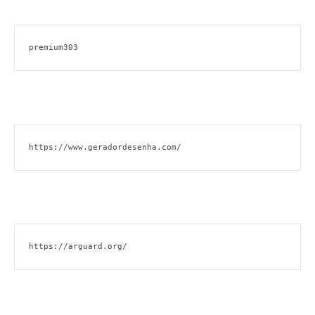
premium303
https://www.geradordesenha.com/
https://arguard.org/