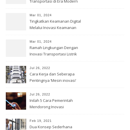
Transportasi di Era Modern
Mar 01, 2024
Tingkatkan Keamanan Digital
Melalui Inovasi Keamanan
Cyber
Mar 01, 2024
Ramah Lingkungan Dengan
Inovasi Transportasi Listrik
Jul 26, 2022
Cara Kerja dan Seberapa
Pentingnya ‘Mesin inovasi’
China
Jul 26, 2022
Inilah 5 Cara Pemerintah
Mendorong Inovasi
Feb 19, 2021
Dua Konsep Sederhana