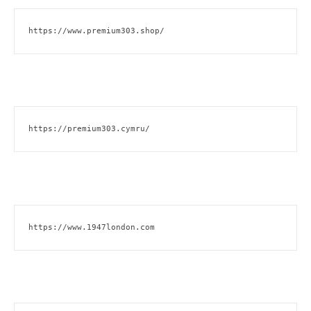
https://www.premium303.shop/
https://premium303.cymru/
https://www.1947london.com