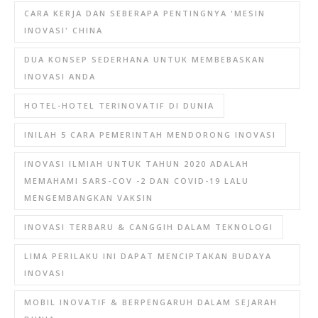
CARA KERJA DAN SEBERAPA PENTINGNYA 'MESIN
INOVASI' CHINA
DUA KONSEP SEDERHANA UNTUK MEMBEBASKAN
INOVASI ANDA
HOTEL-HOTEL TERINOVATIF DI DUNIA
INILAH 5 CARA PEMERINTAH MENDORONG INOVASI
INOVASI ILMIAH UNTUK TAHUN 2020 ADALAH
MEMAHAMI SARS-COV -2 DAN COVID-19 LALU
MENGEMBANGKAN VAKSIN
INOVASI TERBARU & CANGGIH DALAM TEKNOLOGI
LIMA PERILAKU INI DAPAT MENCIPTAKAN BUDAYA
INOVASI
MOBIL INOVATIF & BERPENGARUH DALAM SEJARAH