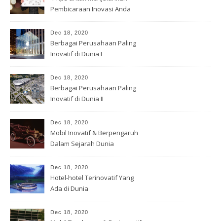
Pembicaraan Inovasi Anda
Dec 18, 2020
Berbagai Perusahaan Paling
Inovatif di Dunia I
Dec 18, 2020
Berbagai Perusahaan Paling
Inovatif di Dunia II
Dec 18, 2020
Mobil Inovatif & Berpengaruh
Dalam Sejarah Dunia
Dec 18, 2020
Hotel-hotel Terinovatif Yang
Ada di Dunia
Dec 18, 2020