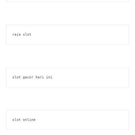
raja slot
slot gacor hari ini
slot online