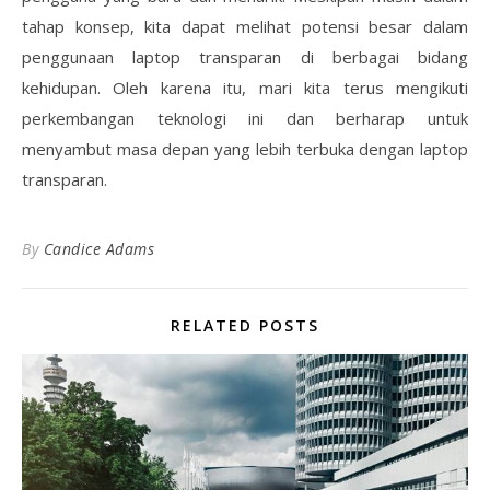
tahap konsep, kita dapat melihat potensi besar dalam
penggunaan laptop transparan di berbagai bidang
kehidupan. Oleh karena itu, mari kita terus mengikuti
perkembangan teknologi ini dan berharap untuk
menyambut masa depan yang lebih terbuka dengan laptop
transparan.
By
Candice Adams
RELATED POSTS