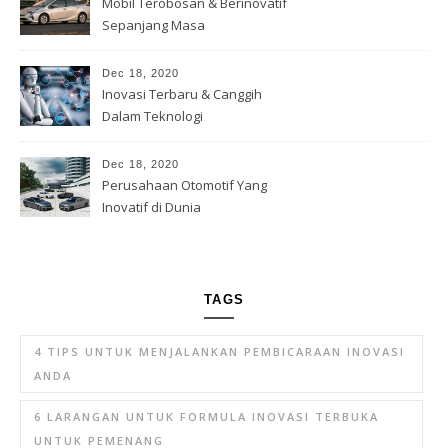
Mobil Terobosan & Berinovatif
Sepanjang Masa
Dec 18, 2020
Inovasi Terbaru & Canggih
Dalam Teknologi
Dec 18, 2020
Perusahaan Otomotif Yang
Inovatif di Dunia
TAGS
4 TIPS UNTUK MENJALANKAN PEMBICARAAN INOVASI
ANDA
6 LARANGAN UNTUK FORMULA INOVASI TERBUKA
UNTUK PEMENANG