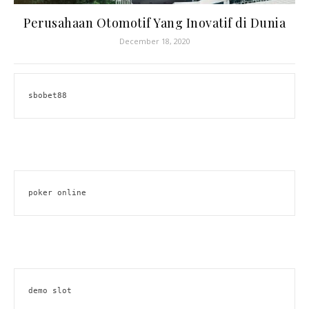
Perusahaan Otomotif Yang Inovatif di Dunia
December 18, 2020
sbobet88
poker online
demo slot