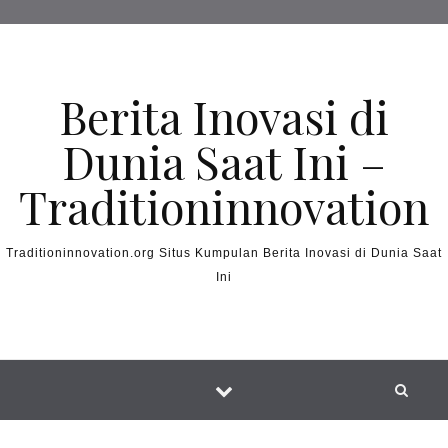
Skip to content
Berita Inovasi di
Dunia Saat Ini –
Traditioninnovation
Traditioninnovation.org Situs Kumpulan Berita Inovasi di Dunia Saat
Ini