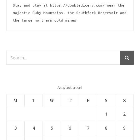
Stay and play at 
https://doubledicerv.com/
 near the 
majestic Ruby Mountains, the Southfork Reservoir and 
the large northern gold mines
August 2026
M
T
W
T
F
S
S
1
2
3
4
5
6
7
8
9