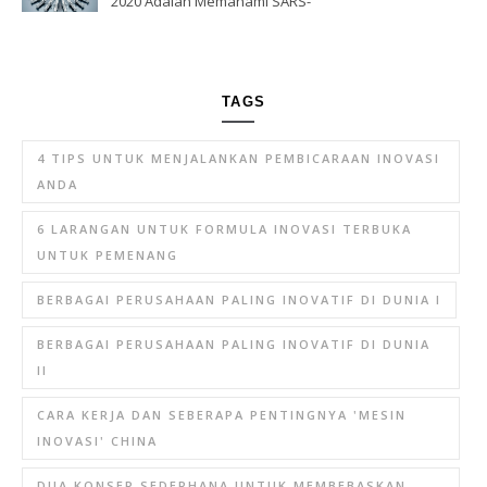
2020 Adalah Memahami SARS-
Cov -2
TAGS
4 TIPS UNTUK MENJALANKAN PEMBICARAAN INOVASI
ANDA
6 LARANGAN UNTUK FORMULA INOVASI TERBUKA
UNTUK PEMENANG
BERBAGAI PERUSAHAAN PALING INOVATIF DI DUNIA I
BERBAGAI PERUSAHAAN PALING INOVATIF DI DUNIA
II
CARA KERJA DAN SEBERAPA PENTINGNYA 'MESIN
INOVASI' CHINA
DUA KONSEP SEDERHANA UNTUK MEMBEBASKAN