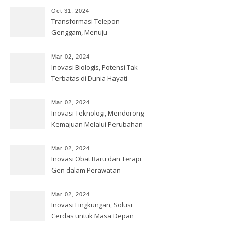
Oct 31, 2024
Transformasi Telepon
Genggam, Menuju
Kesempurnaan Teknologi
Mar 02, 2024
Inovasi Biologis, Potensi Tak
Terbatas di Dunia Hayati
Mar 02, 2024
Inovasi Teknologi, Mendorong
Kemajuan Melalui Perubahan
Mar 02, 2024
Inovasi Obat Baru dan Terapi
Gen dalam Perawatan
Kesehatan
Mar 02, 2024
Inovasi Lingkungan, Solusi
Cerdas untuk Masa Depan