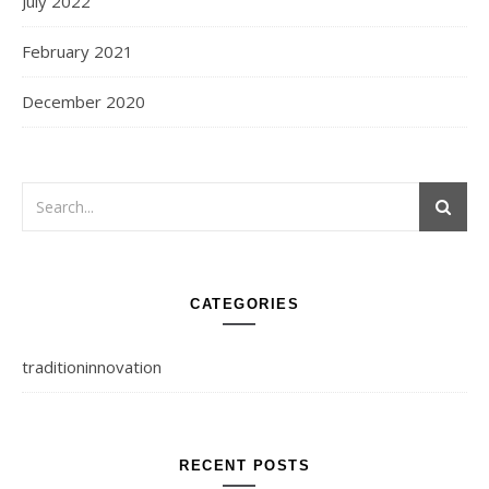
July 2022
February 2021
December 2020
CATEGORIES
traditioninnovation
RECENT POSTS