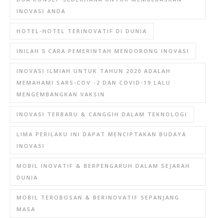
INOVASI ANDA
HOTEL-HOTEL TERINOVATIF DI DUNIA
INILAH 5 CARA PEMERINTAH MENDORONG INOVASI
INOVASI ILMIAH UNTUK TAHUN 2020 ADALAH
MEMAHAMI SARS-COV -2 DAN COVID-19 LALU
MENGEMBANGKAN VAKSIN
INOVASI TERBARU & CANGGIH DALAM TEKNOLOGI
LIMA PERILAKU INI DAPAT MENCIPTAKAN BUDAYA
INOVASI
MOBIL INOVATIF & BERPENGARUH DALAM SEJARAH
DUNIA
MOBIL TEROBOSAN & BERINOVATIF SEPANJANG
MASA