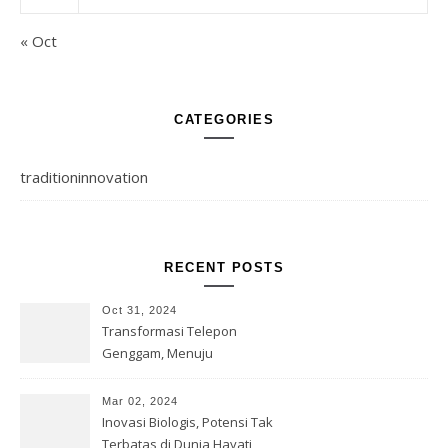
« Oct
CATEGORIES
traditioninnovation
RECENT POSTS
Oct 31, 2024
Transformasi Telepon
Genggam, Menuju
Kesempurnaan Teknologi
Mar 02, 2024
Inovasi Biologis, Potensi Tak
Terbatas di Dunia Hayati