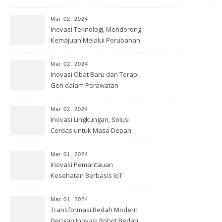
Mar 02, 2024
Inovasi Teknologi, Mendorong
Kemajuan Melalui Perubahan
Mar 02, 2024
Inovasi Obat Baru dan Terapi
Gen dalam Perawatan
Kesehatan
Mar 02, 2024
Inovasi Lingkungan, Solusi
Cerdas untuk Masa Depan
Bumi
Mar 01, 2024
Inovasi Pemantauan
Kesehatan Berbasis IoT
Mar 01, 2024
Transformasi Bedah Modern
Dengan Inovasi Robot Bedah