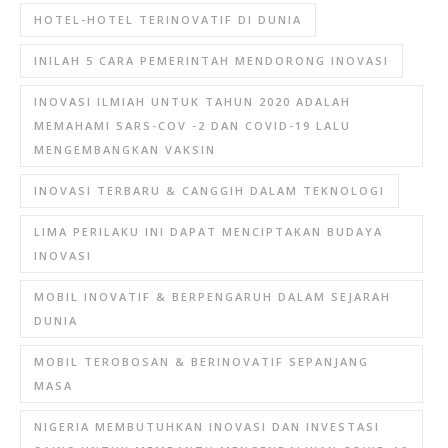
HOTEL-HOTEL TERINOVATIF DI DUNIA
INILAH 5 CARA PEMERINTAH MENDORONG INOVASI
INOVASI ILMIAH UNTUK TAHUN 2020 ADALAH
MEMAHAMI SARS-COV -2 DAN COVID-19 LALU
MENGEMBANGKAN VAKSIN
INOVASI TERBARU & CANGGIH DALAM TEKNOLOGI
LIMA PERILAKU INI DAPAT MENCIPTAKAN BUDAYA
INOVASI
MOBIL INOVATIF & BERPENGARUH DALAM SEJARAH
DUNIA
MOBIL TEROBOSAN & BERINOVATIF SEPANJANG
MASA
NIGERIA MEMBUTUHKAN INOVASI DAN INVESTASI