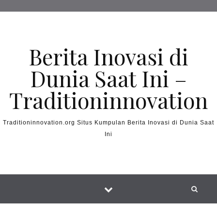
Skip to content
Berita Inovasi di
Dunia Saat Ini –
Traditioninnovation
Traditioninnovation.org Situs Kumpulan Berita Inovasi di Dunia Saat
Ini