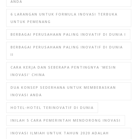
ANDA
6 LARANGAN UNTUK FORMULA INOVASI TERBUKA
UNTUK PEMENANG
BERBAGAI PERUSAHAAN PALING INOVATIF DI DUNIA I
BERBAGAI PERUSAHAAN PALING INOVATIF DI DUNIA
II
CARA KERJA DAN SEBERAPA PENTINGNYA 'MESIN
INOVASI' CHINA
DUA KONSEP SEDERHANA UNTUK MEMBEBASKAN
INOVASI ANDA
HOTEL-HOTEL TERINOVATIF DI DUNIA
INILAH 5 CARA PEMERINTAH MENDORONG INOVASI
INOVASI ILMIAH UNTUK TAHUN 2020 ADALAH