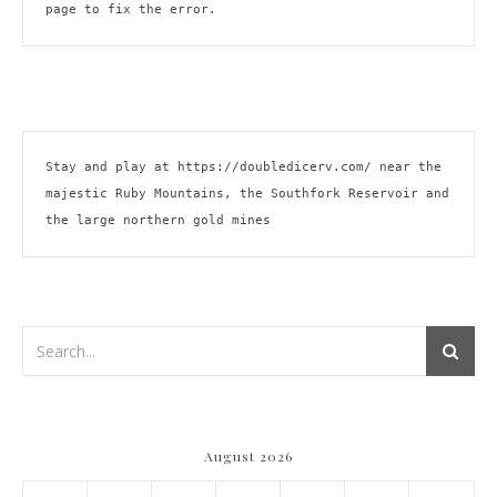
page to fix the error.
Stay and play at 
https://doubledicerv.com/
 near the 
majestic Ruby Mountains, the Southfork Reservoir and 
the large northern gold mines
August 2026