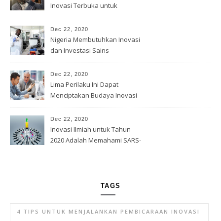
Inovasi Terbuka untuk
Pemenang
Dec 22, 2020
Nigeria Membutuhkan Inovasi
dan Investasi Sains
Dec 22, 2020
Lima Perilaku Ini Dapat
Menciptakan Budaya Inovasi
Dec 22, 2020
Inovasi Ilmiah untuk Tahun
2020 Adalah Memahami SARS-
Cov -2
TAGS
4 TIPS UNTUK MENJALANKAN PEMBICARAAN INOVASI