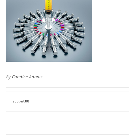
By
Candice Adams
sbobet88