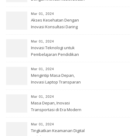
Mar 01, 2024
Akses Kesehatan Dengan
Inovasi Konsultasi Daring
Mar 01, 2024
Inovasi Teknologi untuk
Pembelajaran Pendidikan
Mar 01, 2024
Mengintip Masa Depan,
Inovasi Laptop Transparan
Mar 01, 2024
Masa Depan, Inovasi
Transportasi di Era Modern
Mar 01, 2024
Tingkatkan Keamanan Digital