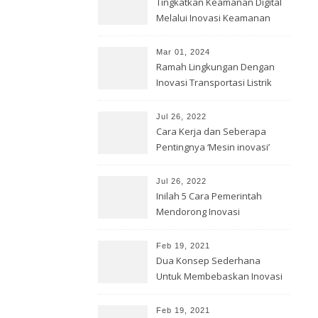
Tingkatkan Keamanan Digital
Melalui Inovasi Keamanan
Cyber
Mar 01, 2024
Ramah Lingkungan Dengan
Inovasi Transportasi Listrik
Jul 26, 2022
Cara Kerja dan Seberapa
Pentingnya ‘Mesin inovasi’
China
Jul 26, 2022
Inilah 5 Cara Pemerintah
Mendorong Inovasi
Feb 19, 2021
Dua Konsep Sederhana
Untuk Membebaskan Inovasi
Anda
Feb 19, 2021