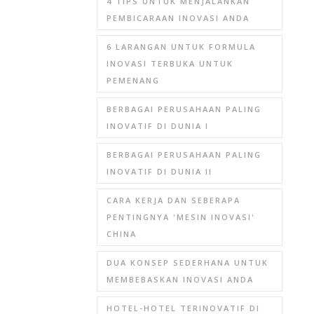
4 TIPS UNTUK MENJALANKAN
PEMBICARAAN INOVASI ANDA
6 LARANGAN UNTUK FORMULA
INOVASI TERBUKA UNTUK
PEMENANG
BERBAGAI PERUSAHAAN PALING
INOVATIF DI DUNIA I
BERBAGAI PERUSAHAAN PALING
INOVATIF DI DUNIA II
CARA KERJA DAN SEBERAPA
PENTINGNYA 'MESIN INOVASI'
CHINA
DUA KONSEP SEDERHANA UNTUK
MEMBEBASKAN INOVASI ANDA
HOTEL-HOTEL TERINOVATIF DI