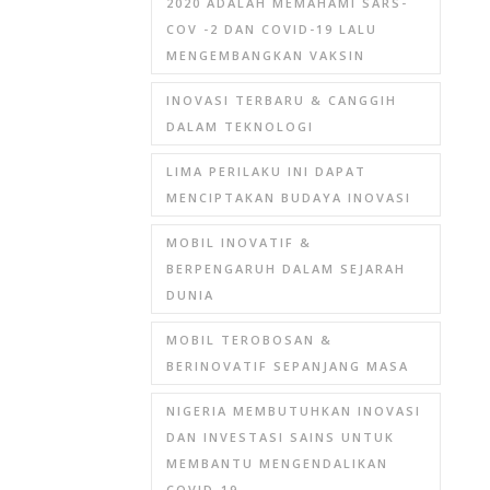
2020 ADALAH MEMAHAMI SARS-
COV -2 DAN COVID-19 LALU
MENGEMBANGKAN VAKSIN
INOVASI TERBARU & CANGGIH
DALAM TEKNOLOGI
LIMA PERILAKU INI DAPAT
MENCIPTAKAN BUDAYA INOVASI
MOBIL INOVATIF &
BERPENGARUH DALAM SEJARAH
DUNIA
MOBIL TEROBOSAN &
BERINOVATIF SEPANJANG MASA
NIGERIA MEMBUTUHKAN INOVASI
DAN INVESTASI SAINS UNTUK
MEMBANTU MENGENDALIKAN
COVID-19