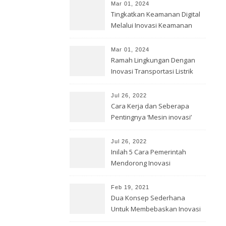
Mar 01, 2024
Tingkatkan Keamanan Digital
Melalui Inovasi Keamanan
Cyber
Mar 01, 2024
Ramah Lingkungan Dengan
Inovasi Transportasi Listrik
Jul 26, 2022
Cara Kerja dan Seberapa
Pentingnya ‘Mesin inovasi’
China
Jul 26, 2022
Inilah 5 Cara Pemerintah
Mendorong Inovasi
Feb 19, 2021
Dua Konsep Sederhana
Untuk Membebaskan Inovasi
Anda