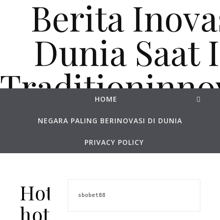
Berita Inova
Skip to content
Dunia Saat I
Traditioninno
HOME
Traditioninnovation.org Situs Kumpulan Berita Inovasi d
NEGARA PALING BERINOVASI DI DUNIA
PRIVACY POLICY
Hotel-
sbobet88
hotel-