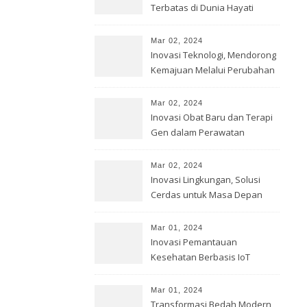
Terbatas di Dunia Hayati
Mar 02, 2024
Inovasi Teknologi, Mendorong
Kemajuan Melalui Perubahan
Mar 02, 2024
Inovasi Obat Baru dan Terapi
Gen dalam Perawatan
Kesehatan
Mar 02, 2024
Inovasi Lingkungan, Solusi
Cerdas untuk Masa Depan
Bumi
Mar 01, 2024
Inovasi Pemantauan
Kesehatan Berbasis IoT
Mar 01, 2024
Transformasi Bedah Modern