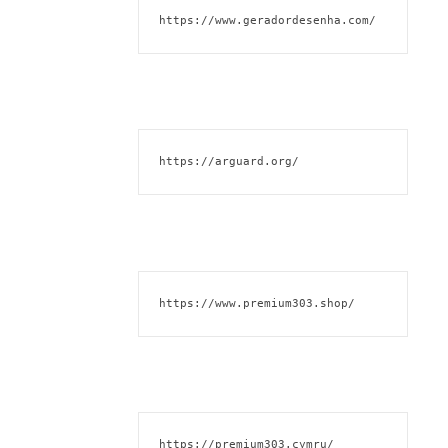
https://www.geradordesenha.com/
https://arguard.org/
https://www.premium303.shop/
https://premium303.cymru/