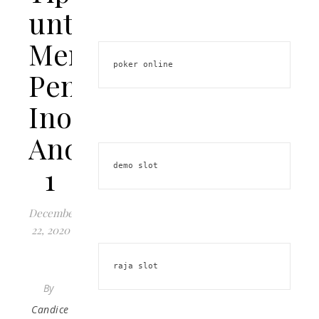
untuk-
Menjalankan-
poker online
Pembicaraan-
Inovasi-
Anda-
1
demo slot
December
22, 2020
raja slot
By
Candice