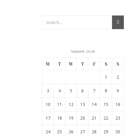
August 2026
M
T
W
T
F
S
S
1
2
3
4
5
6
7
8
9
10
11
12
13
14
15
16
17
18
19
20
21
22
23
24
25
26
27
28
29
30