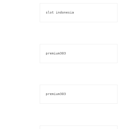
slot indonesia
premium303
premium303