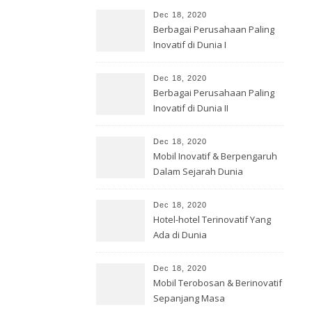
Dec 18, 2020
Berbagai Perusahaan Paling
Inovatif di Dunia I
Dec 18, 2020
Berbagai Perusahaan Paling
Inovatif di Dunia II
Dec 18, 2020
Mobil Inovatif & Berpengaruh
Dalam Sejarah Dunia
Dec 18, 2020
Hotel-hotel Terinovatif Yang
Ada di Dunia
Dec 18, 2020
Mobil Terobosan & Berinovatif
Sepanjang Masa