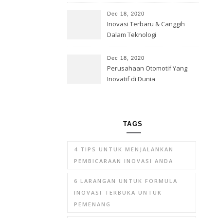
Dec 18, 2020
Inovasi Terbaru & Canggih
Dalam Teknologi
Dec 18, 2020
Perusahaan Otomotif Yang
Inovatif di Dunia
TAGS
4 TIPS UNTUK MENJALANKAN
PEMBICARAAN INOVASI ANDA
6 LARANGAN UNTUK FORMULA
INOVASI TERBUKA UNTUK
PEMENANG