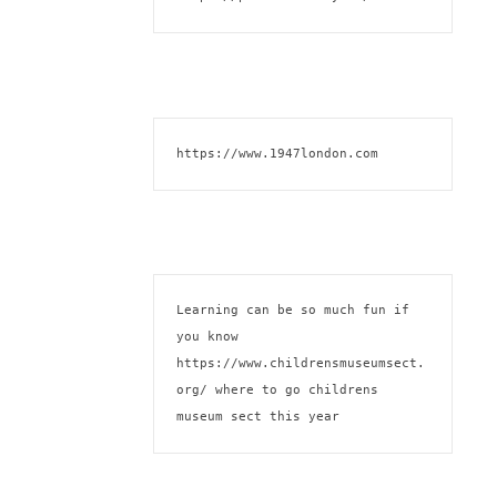
https://www.1947london.com
Learning can be so much fun if 
you know 
https://www.childrensmuseumsect.
org/
 where to go childrens 
museum sect this year