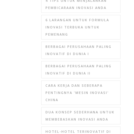
4 TIPS UNTUK MENJALANKAN
PEMBICARAAN INOVASI ANDA
6 LARANGAN UNTUK FORMULA
INOVASI TERBUKA UNTUK
PEMENANG
BERBAGAI PERUSAHAAN PALING
INOVATIF DI DUNIA I
BERBAGAI PERUSAHAAN PALING
INOVATIF DI DUNIA II
CARA KERJA DAN SEBERAPA
PENTINGNYA 'MESIN INOVASI'
CHINA
DUA KONSEP SEDERHANA UNTUK
MEMBEBASKAN INOVASI ANDA
HOTEL-HOTEL TERINOVATIF DI