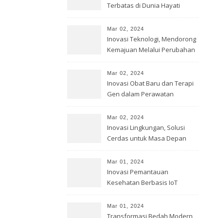
Terbatas di Dunia Hayati
Mar 02, 2024
Inovasi Teknologi, Mendorong
Kemajuan Melalui Perubahan
Mar 02, 2024
Inovasi Obat Baru dan Terapi
Gen dalam Perawatan
Kesehatan
Mar 02, 2024
Inovasi Lingkungan, Solusi
Cerdas untuk Masa Depan
Bumi
Mar 01, 2024
Inovasi Pemantauan
Kesehatan Berbasis IoT
Mar 01, 2024
Transformasi Bedah Modern