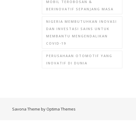
MOBIL TEROBOSAN &
BERINOVATIF SEPANJANG MASA
NIGERIA MEMBUTUHKAN INOVASI
DAN INVESTASI SAINS UNTUK
MEMBANTU MENGENDALIKAN
COVID-19
PERUSAHAAN OTOMOTIF YANG
INOVATIF DI DUNIA
Savona Theme by
Optima Themes