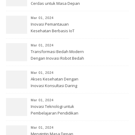
Cerdas untuk Masa Depan
Bumi
Mar 01, 2024
Inovasi Pemantauan
Kesehatan Berbasis IoT
Mar 01, 2024
Transformasi Bedah Modern
Dengan Inovasi Robot Bedah
Mar 01, 2024
Akses Kesehatan Dengan
Inovasi Konsultasi Daring
Mar 01, 2024
Inovasi Teknologi untuk
Pembelajaran Pendidikan
Mar 01, 2024
Mengintip Masa Depan,