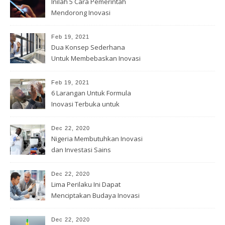
Inilah 5 Cara Pemerintah
Mendorong Inovasi
Feb 19, 2021
Dua Konsep Sederhana
Untuk Membebaskan Inovasi
Anda
Feb 19, 2021
6 Larangan Untuk Formula
Inovasi Terbuka untuk
Pemenang
Dec 22, 2020
Nigeria Membutuhkan Inovasi
dan Investasi Sains
Dec 22, 2020
Lima Perilaku Ini Dapat
Menciptakan Budaya Inovasi
Dec 22, 2020