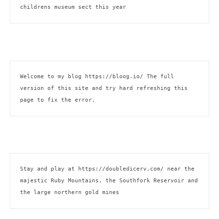
childrens museum sect this year
Welcome to my blog 
https://bloog.io/
 The full 
version of this site and try hard refreshing this 
page to fix the error.
Stay and play at 
https://doubledicerv.com/
 near the 
majestic Ruby Mountains, the Southfork Reservoir and 
the large northern gold mines