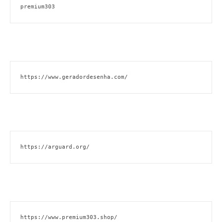
premium303
https://www.geradordesenha.com/
https://arguard.org/
https://www.premium303.shop/