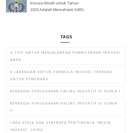
Inovasi Ilmiah untuk Tahun
2020 Adalah Memahami SARS-
Cov -2
TAGS
4 TIPS UNTUK MENJALANKAN PEMBICARAAN INOVASI
ANDA
6 LARANGAN UNTUK FORMULA INOVASI TERBUKA
UNTUK PEMENANG
BERBAGAI PERUSAHAAN PALING INOVATIF DI DUNIA I
BERBAGAI PERUSAHAAN PALING INOVATIF DI DUNIA
II
CARA KERJA DAN SEBERAPA PENTINGNYA 'MESIN
INOVASI' CHINA