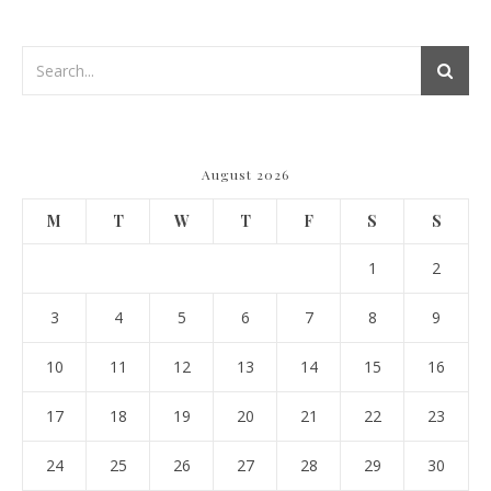
August 2026
M
T
W
T
F
S
S
1
2
3
4
5
6
7
8
9
10
11
12
13
14
15
16
17
18
19
20
21
22
23
24
25
26
27
28
29
30