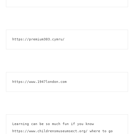
https://premium303.cymru/
https://www.1947london.com
Learning can be so much fun if you know 
https://www.childrensmuseumsect.org/
 where to go 