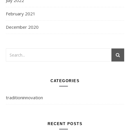
July 2022
February 2021
December 2020
CATEGORIES
traditioninnovation
RECENT POSTS