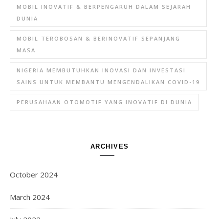
MOBIL INOVATIF & BERPENGARUH DALAM SEJARAH
DUNIA
MOBIL TEROBOSAN & BERINOVATIF SEPANJANG
MASA
NIGERIA MEMBUTUHKAN INOVASI DAN INVESTASI
SAINS UNTUK MEMBANTU MENGENDALIKAN COVID-19
PERUSAHAAN OTOMOTIF YANG INOVATIF DI DUNIA
ARCHIVES
October 2024
March 2024