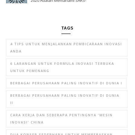
2020 Adalah Memahami SARS-
Cov -2
TAGS
4 TIPS UNTUK MENJALANKAN PEMBICARAAN INOVASI
ANDA
6 LARANGAN UNTUK FORMULA INOVASI TERBUKA
UNTUK PEMENANG
BERBAGAI PERUSAHAAN PALING INOVATIF DI DUNIA I
BERBAGAI PERUSAHAAN PALING INOVATIF DI DUNIA
II
CARA KERJA DAN SEBERAPA PENTINGNYA 'MESIN
INOVASI' CHINA
DUA KONSEP SEDERHANA UNTUK MEMBEBASKAN