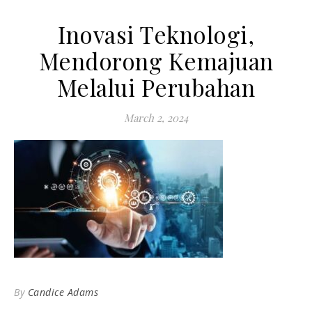
Inovasi Teknologi,
Mendorong Kemajuan
Melalui Perubahan
March 2, 2024
By
Candice Adams