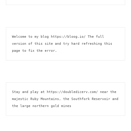
Welcome to my blog 
https://bloog.io/
 The full 
version of this site and try hard refreshing this 
page to fix the error.
Stay and play at 
https://doubledicerv.com/
 near the 
majestic Ruby Mountains, the Southfork Reservoir and 
the large northern gold mines